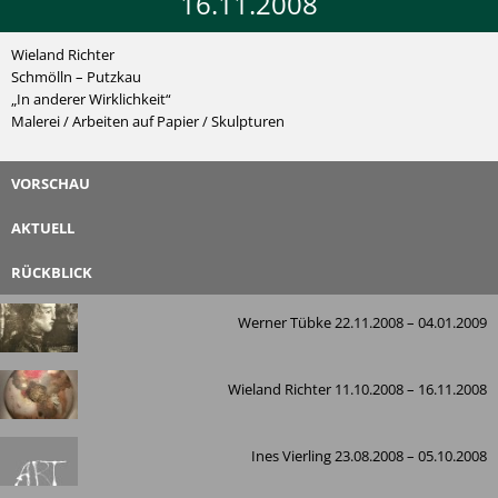
16.11.2008
Wieland Richter
Schmölln – Putzkau
„In anderer Wirklichkeit“
Malerei / Arbeiten auf Papier / Skulpturen
VORSCHAU
AKTUELL
RÜCKBLICK
Werner Tübke 22.11.2008 – 04.01.2009
Wieland Richter 11.10.2008 – 16.11.2008
Ines Vierling 23.08.2008 – 05.10.2008