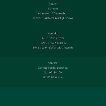
Aktuell
Kontakt
Impressum
/
Datenschutz
© 2026 Kunstverein art gluchowe
Kontakt:
Tel: 0 37 63 / 37 27
FAX: 0 37 63 / 40 03 32
E-Mail: galerie[at]artgluchowe.de
Adresse:
Schloss Forderglauchau
Schloßplatz 5a
08371 Glauchau