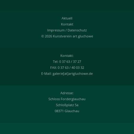
Aktuell
Kontakt
Impressum
/
Datenschutz
© 2026 Kunstverein art gluchowe
Kontakt:
Tel: 0 37 63 / 37 27
FAX: 0 37 63 / 40 03 32
E-Mail: galerie[at]artgluchowe.de
Adresse:
Schloss Forderglauchau
Schloßplatz 5a
08371 Glauchau