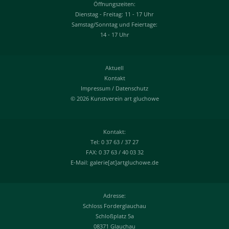
Öffnungszeiten:
Dienstag - Freitag: 11 - 17 Uhr
Samstag/Sonntag und Feiertage:
14 - 17 Uhr
Aktuell
Kontakt
Impressum
/
Datenschutz
© 2026 Kunstverein art gluchowe
Kontakt:
Tel: 0 37 63 / 37 27
FAX: 0 37 63 / 40 03 32
E-Mail: galerie[at]artgluchowe.de
Adresse:
Schloss Forderglauchau
Schloßplatz 5a
08371 Glauchau