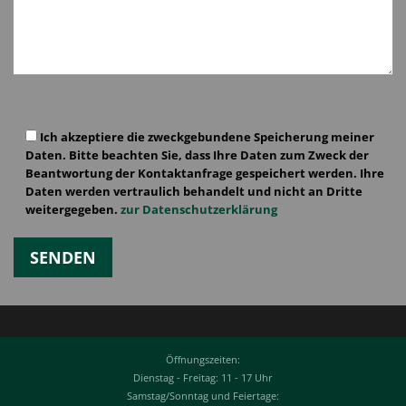
Bitte
Bitte
lasse
lasse
Ich akzeptiere die zweckgebundene Speicherung meiner
dieses
dieses
Daten. Bitte beachten Sie, dass Ihre Daten zum Zweck der
Feld
Feld
Beantwortung der Kontaktanfrage gespeichert werden. Ihre
leer.
leer.
Daten werden vertraulich behandelt und nicht an Dritte
weitergegeben.
zur Datenschutzerklärung
Öffnungszeiten:
Dienstag - Freitag: 11 - 17 Uhr
Samstag/Sonntag und Feiertage: