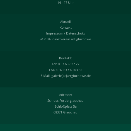
14 - 17 Uhr
Aktuell
Kontakt
Impressum
/
Datenschutz
© 2026 Kunstverein art gluchowe
Kontakt:
Tel: 0 37 63 / 37 27
FAX: 0 37 63 / 40 03 32
E-Mail: galerie[at]artgluchowe.de
Adresse:
Schloss Forderglauchau
Schloßplatz 5a
08371 Glauchau