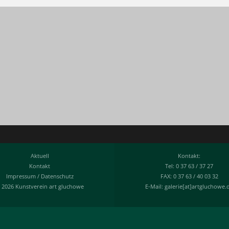
Aktuell
Kontakt:
Kontakt
Tel: 0 37 63 / 37 27
Impressum
/
Datenschutz
FAX: 0 37 63 / 40 03 32
 2026 Kunstverein art gluchowe
E-Mail: galerie[at]artgluchowe.