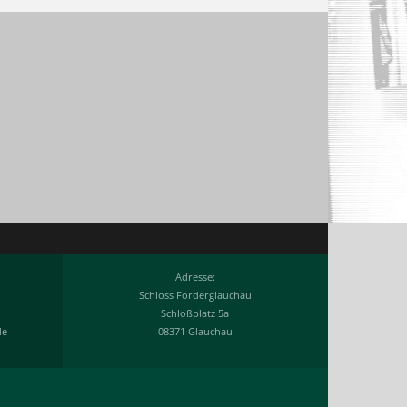
Adresse:
Schloss Forderglauchau
Schloßplatz 5a
de
08371 Glauchau