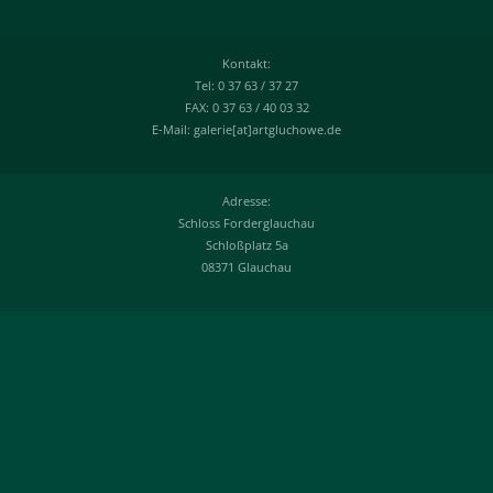
Kontakt:
Tel: 0 37 63 / 37 27
FAX: 0 37 63 / 40 03 32
E-Mail: galerie[at]artgluchowe.de
Adresse:
Schloss Forderglauchau
Schloßplatz 5a
08371 Glauchau